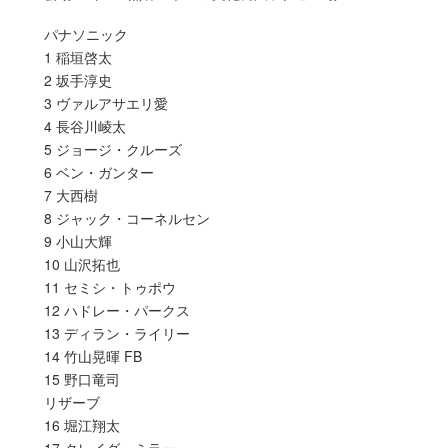
パナソニック
1 稲垣啓太
2 坂手淳史
3 ヴァルアサエリ愛
4 長谷川崚太
5 ジョージ・クルーズ
6 ベン・ガンター
7 大西樹
8 ジャック・コーネルセン
9 小山大輝
10 山沢拓也
11 セミシ・トゥポウ
12 ハドレー・パークス
13 ディラン・ライリー
14 竹山晃暉 FB
15 野口竜司
リザーブ
16 堀江翔太
17 クレイグ・ミラー