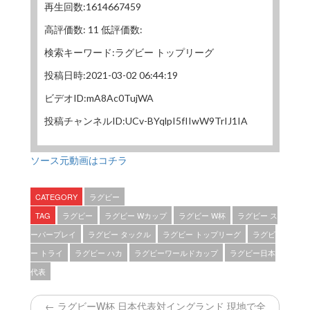
再生回数:1614667459
高評価数: 11 低評価数:
検索キーワード:ラグビー トップリーグ
投稿日時:2021-03-02 06:44:19
ビデオID:mA8Ac0TujWA
投稿チャンネルID:UCv-BYqlpI5fIIwW9TrIJ1IA
ソース元動画はコチラ
CATEGORY
ラグビー
TAG
ラグビー
ラグビー Wカップ
ラグビー W杯
ラグビー ス
ーパープレイ
ラグビー タックル
ラグビー トップリーグ
ラグビ
ー トライ
ラグビー ハカ
ラグビーワールドカップ
ラグビー日本
代表
← ラグビーW杯 日本代表対イングランド 現地で全