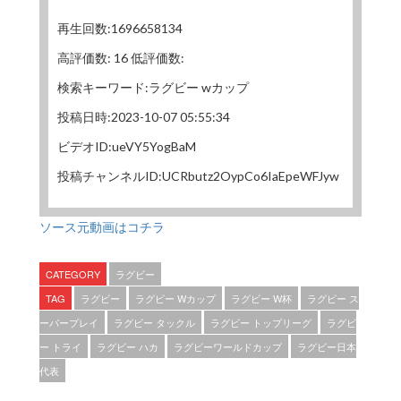
再生回数:1696658134
高評価数: 16 低評価数:
検索キーワード:ラグビー wカップ
投稿日時:2023-10-07 05:55:34
ビデオID:ueVY5YogBaM
投稿チャンネルID:UCRbutz2OypCo6IaEpeWFJyw
ソース元動画はコチラ
CATEGORY
ラグビー
TAG
ラグビー
ラグビー Wカップ
ラグビー W杯
ラグビー ス
ーパープレイ
ラグビー タックル
ラグビー トップリーグ
ラグビ
ー トライ
ラグビー ハカ
ラグビーワールドカップ
ラグビー日本
代表