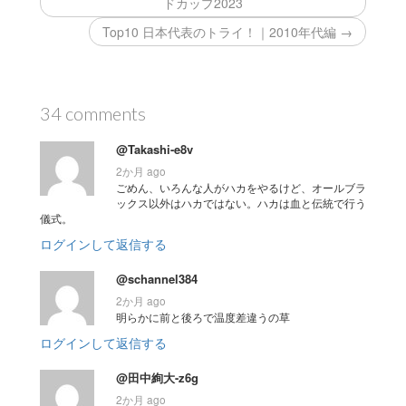
ドカップ2023
Top10 日本代表のトライ！｜2010年代編 →
34 comments
@Takashi-e8v
2か月 ago
ごめん、いろんな人がハカをやるけど、オールブラ
ックス以外はハカではない。ハカは血と伝統で行う
儀式。
ログインして返信する
@schannel384
2か月 ago
明らかに前と後ろで温度差違うの草
ログインして返信する
@田中絢大-z6g
2か月 ago