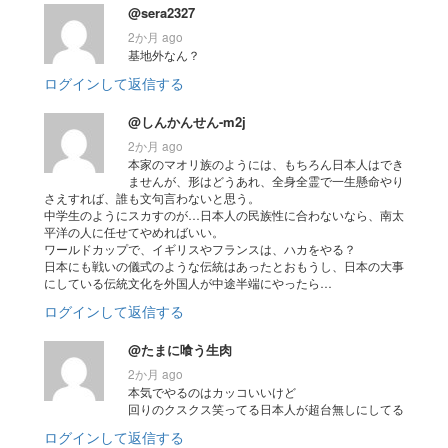
@sera2327
2か月 ago
基地外なん？
ログインして返信する
@しんかんせん-m2j
2か月 ago
本家のマオリ族のようには、もちろん日本人はでき
ませんが、形はどうあれ、全身全霊で一生懸命やり
さえすれば、誰も文句言わないと思う。
中学生のようにスカすのが…日本人の民族性に合わないなら、南太
平洋の人に任せてやめればいい。
ワールドカップで、イギリスやフランスは、ハカをやる？
日本にも戦いの儀式のような伝統はあったとおもうし、日本の大事
にしている伝統文化を外国人が中途半端にやったら…
ログインして返信する
@たまに喰う生肉
2か月 ago
本気でやるのはカッコいいけど
回りのクスクス笑ってる日本人が超台無しにしてる
ログインして返信する