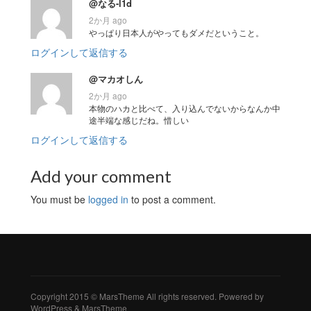
@なる-l1d
2か月 ago
やっぱり日本人がやってもダメだということ。
ログインして返信する
@マカオしん
2か月 ago
本物のハカと比べて、入り込んでないからなんか中
途半端な感じだね。惜しい
ログインして返信する
Add your comment
You must be
logged in
to post a comment.
Copyright 2015 © MarsTheme All rights reserved. Powered by
WordPress & MarsTheme