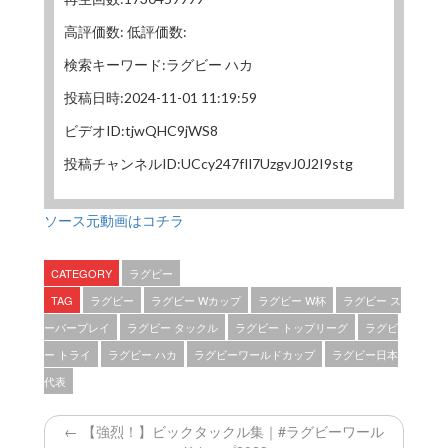
高評価数: 低評価数:
検索キーワード:ラグビー ハカ
投稿日時:2024-11-01 11:19:59
ビデオID:tjwQHC9jWS8
投稿チャンネルID:UCcy247fIl7UzgvJ0J2I9stg
ソース元動画はコチラ
CATEGORY
ラグビー
TAG
ラグビー
ラグビー Wカップ
ラグビー W杯
ラグビー ス
ーパープレイ
ラグビー タックル
ラグビー トップリーグ
ラグビ
ー トライ
ラグビー ハカ
ラグビーワールドカップ
ラグビー日本
代表
← 【強烈！】ビックタックル集｜#ラグビーワール