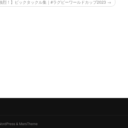
強烈！】ビックタックル集｜#ラグビーワールドカップ2023 →
y WordPress & MarsTheme