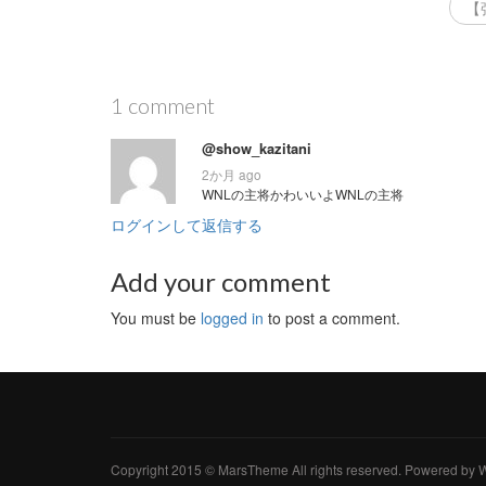
【
1 comment
@show_kazitani
2か月 ago
WNLの主将かわいいよWNLの主将
ログインして返信する
Add your comment
You must be
logged in
to post a comment.
Copyright 2015 © MarsTheme All rights reserved. Powered b