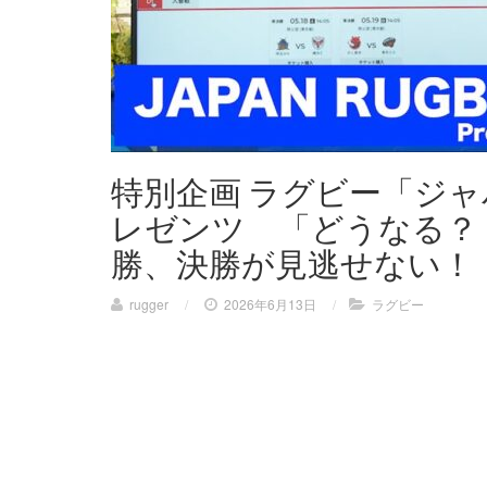
特別企画 ラグビー「ジャ
レゼンツ 「どうなる？！
勝、決勝が見逃せない！
rugger
/
2026年6月13日
/
ラグビー