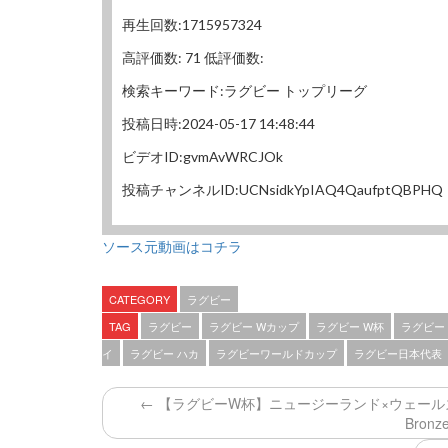
再生回数:1715957324
高評価数: 71 低評価数:
検索キーワード:ラグビー トップリーグ
投稿日時:2024-05-17 14:48:44
ビデオID:gvmAvWRCJOk
投稿チャンネルID:UCNsidkYpIAQ4QaufptQBPHQ
ソース元動画はコチラ
CATEGORY
ラグビー
TAG
ラグビー
ラグビー Wカップ
ラグビー W杯
ラグビー
イ
ラグビー ハカ
ラグビーワールドカップ
ラグビー日本代表
← 【ラグビーW杯】ニュージーランド×ウェールズ カラ
Bronze