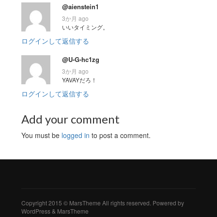
@aienstein1
3か月 ago
いいタイミング。
ログインして返信する
@U-G-hc1zg
3か月 ago
YAVAYだろ！
ログインして返信する
Add your comment
You must be
logged in
to post a comment.
Copyright 2015 © MarsTheme All rights reserved. Powered by
WordPress & MarsTheme