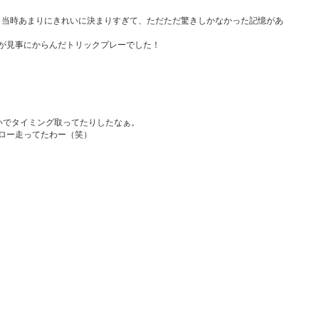
当時あまりにきれいに決まりすぎて、ただただ驚きしかなかった記憶があ
が見事にからんだトリックプレーでした！
いでタイミング取ってたりしたなぁ。
ロー走ってたわー（笑）