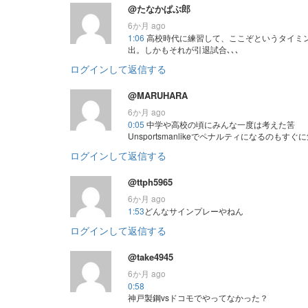
@たなかぱぶ郎
6か月 ago
1:06
高校時代に練習して、ここぞというタイミ
出。しかもそれが引退試合､､､
ログインして返信する
@MARUHARA
6か月 ago
0:05
中学や高校の頃にみんな一度は考えた筈
Unsportsmanlikeでペナルティになるのもす
ログインして返信する
@ttph5965
6か月 ago
1:53
どんなサインプレーやねん
ログインして返信する
@take4945
6か月 ago
0:58
神戸製鋼vsドコモでやってなかった？