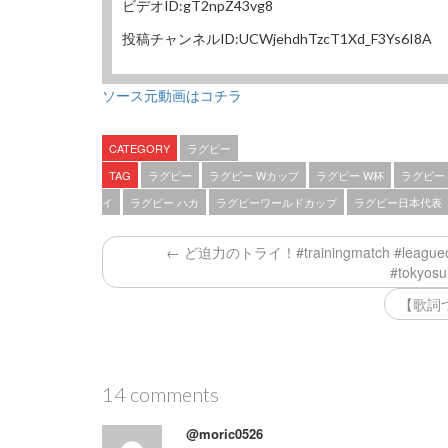
ビデオID:gT2npZ43vg8
投稿チャンネルID:UCWjehdhTzcT1Xd_F3Ys6I8A
ソース元動画はコチラ
CATEGORY
ラグビー
TAG
ラグビー
ラグビー Wカップ
ラグビー W杯
ラグビー
イ
ラグビー ハカ
ラグビーワールドカップ
ラグビー日本代表
← ど迫力のトライ！#trainingmatch #le
#tokyos
【歌詞
14 comments
@moric0526