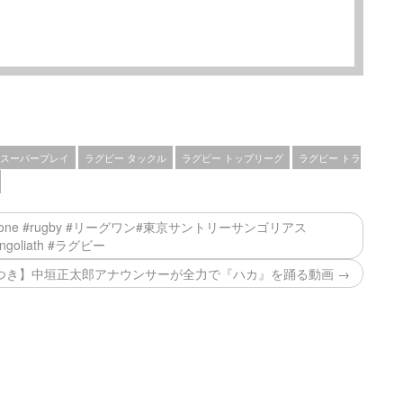
 スーパープレイ
ラグビー タックル
ラグビー トップリーグ
ラグビー トラ
agueone #rugby #リーグワン#東京サントリーサンゴリアス
ungoliath #ラグビー
つき】中垣正太郎アナウンサーが全力で『ハカ』を踊る動画 →