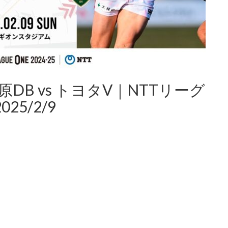
DB vs トヨタV｜NTTリーグ
025/2/9