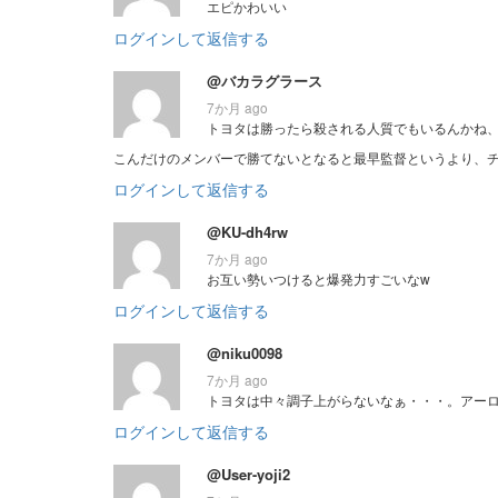
エピかわいい
ログインして返信する
@バカラグラース
7か月 ago
トヨタは勝ったら殺される人質でもいるんかね
こんだけのメンバーで勝てないとなると最早監督というより、
ログインして返信する
@KU-dh4rw
7か月 ago
お互い勢いつけると爆発力すごいなw
ログインして返信する
@niku0098
7か月 ago
トヨタは中々調子上がらないなぁ・・・。アー
ログインして返信する
@User-yoji2