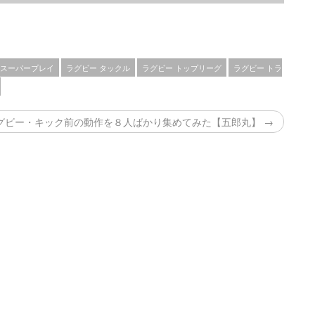
 スーパープレイ
ラグビー タックル
ラグビー トップリーグ
ラグビー トラ
グビー・キック前の動作を８人ばかり集めてみた【五郎丸】 →