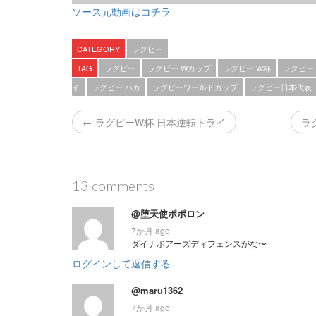
ソース元動画はコチラ
CATEGORY
ラグビー
TAG
ラグビー
ラグビー Wカップ
ラグビー W杯
ラグビー
イ
ラグビー ハカ
ラグビーワールドカップ
ラグビー日本代表
← ラグビーW杯 日本逆転トライ
ラ
13 comments
@堕天使ポポロン
7か月 ago
ダイナボアーズディフェンスがな〜
ログインして返信する
@maru1362
7か月 ago