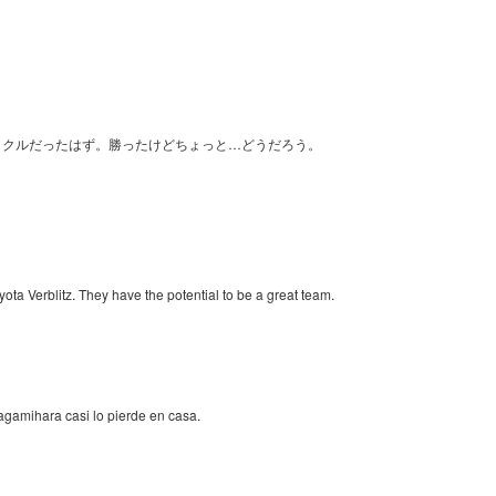
ックルだったはず。勝ったけどちょっと…どうだろう。
ta Verblitz. They have the potential to be a great team.
agamihara casi lo pierde en casa.