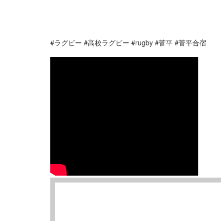
#ラグビー #高校ラグビー #rugby #菅平 #菅平合宿