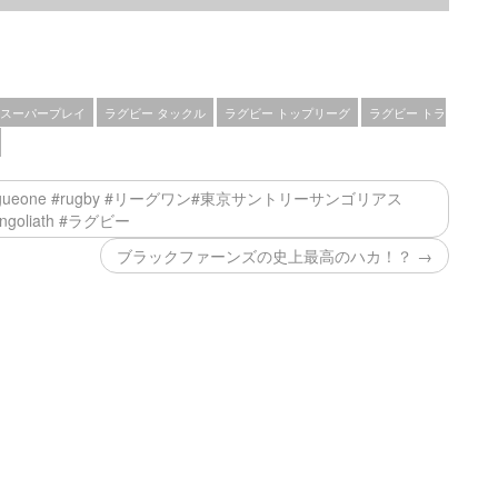
 スーパープレイ
ラグビー タックル
ラグビー トップリーグ
ラグビー トラ
eagueone #rugby #リーグワン#東京サントリーサンゴリアス
ungoliath #ラグビー
ブラックファーンズの史上最高のハカ！？ →