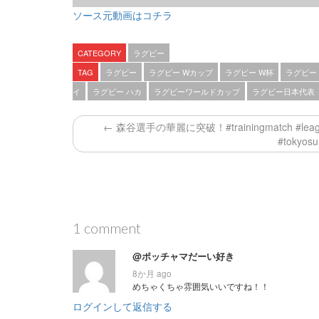
ソース元動画はコチラ
CATEGORY
ラグビー
TAG
ラグビー
ラグビー Wカップ
ラグビー W杯
ラグビー
イ
ラグビー ハカ
ラグビーワールドカップ
ラグビー日本代表
← 森谷選手の華麗に突破！#trainingmatch #l
#tokyos
1 comment
@ポッチャマだーい好き
8か月 ago
めちゃくちゃ雰囲気いいですね！！
ログインして返信する