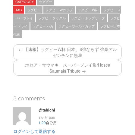
CATEGORY
ラグビー
TAG
ラグビー
ラグビー Wカップ
ラグビー W杯
ラグビー ス
ーパープレイ
ラグビー タックル
ラグビー トップリーグ
ラグビ
ー トライ
ラグビー ハカ
ラグビーワールドカップ
ラグビー日本
代表
← 【速報】ラグビーW杯 日本、8強ならず 強豪アル
ゼンチンに黒星
ホセア・サウマキ スーパープレイ集/Hosea
Saumaki Tribute →
3 comments
@tahichi
8か月 ago
1:29
自分用
ログインして返信する