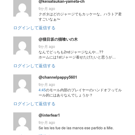
@keisatsukan-yameta-ch
9か月 ago
クボタはどのジャージでもカッケーな。ハラトア君
すごいなぁ〜
ログインして返信する
@猫目坂の猫喰いの木
9か月 ago
なんでどっちも2ndジャージなんや…??
ホームには1stジャージ着せたげたいと思うが…
ログインして返信する
@channelpappy5601
9か月 ago
4:45
のモール内部のプレイヤーのハンドオフってル
ール的にはありなんでしょうか？
ログインして返信する
@interfear1
9か月 ago
Se les les fue de las manos ese partido a Mie.