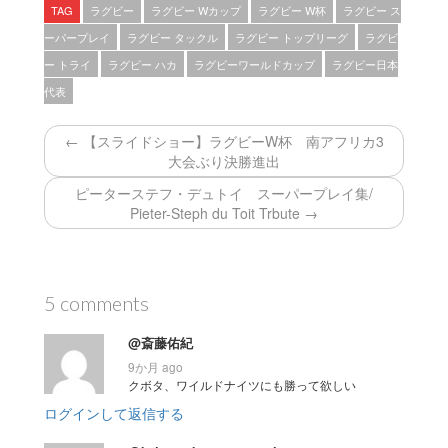
TAG
ラグビー
ラグビー Wカップ
ラグビー W杯
ラグビー ス
ーパープレイ
ラグビー タックル
ラグビー トップリーグ
ラグビ
ー トライ
ラグビー ハカ
ラグビーワールドカップ
ラグビー日本
代表
← 【スライドショー】ラグビーW杯 南アフリカ3
大会ぶり決勝進出
ピーターステフ・デュトイ スーパープレイ集/
Pieter-Steph du Toit Trbute →
5 comments
@斎藤佑紀
9か月 ago
クボタ、ワイルドナイツにも勝って欲しい
ログインして返信する