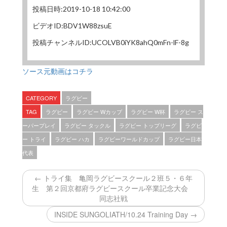
投稿日時:2019-10-18 10:42:00
ビデオID:BDV1W88zsuE
投稿チャンネルID:UCOLVB0iYK8ahQ0mFn-lF-8g
ソース元動画はコチラ
CATEGORY
ラグビー
TAG
ラグビー
ラグビー Wカップ
ラグビー W杯
ラグビー ス
ーパープレイ
ラグビー タックル
ラグビー トップリーグ
ラグビ
ー トライ
ラグビー ハカ
ラグビーワールドカップ
ラグビー日本
代表
← トライ集 亀岡ラグビースクール２班５・６年
生 第２回京都府ラグビースクール卒業記念大会
同志社戦
INSIDE SUNGOLIATH/10.24 Training Day →