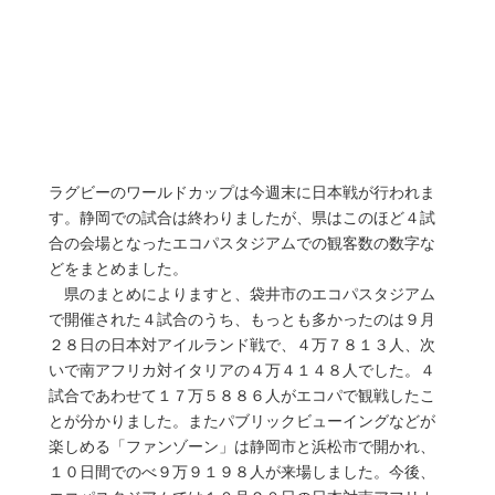
ラグビーのワールドカップは今週末に日本戦が行われま
す。静岡での試合は終わりましたが、県はこのほど４試
合の会場となったエコパスタジアムでの観客数の数字な
どをまとめました。
県のまとめによりますと、袋井市のエコパスタジアム
で開催された４試合のうち、もっとも多かったのは９月
２８日の日本対アイルランド戦で、４万７８１３人、次
いで南アフリカ対イタリアの４万４１４８人でした。４
試合であわせて１７万５８８６人がエコパで観戦したこ
とが分かりました。またパブリックビューイングなどが
楽しめる「ファンゾーン」は静岡市と浜松市で開かれ、
１０日間でのべ９万９１９８人が来場しました。今後、