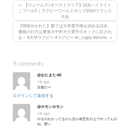
← 【ウェールズ×オーストラリア】試合ハイライト
｜プールC｜ラグビーワールドカップ2023フランス
大会
【明暗分かれた】勝てば大学選手権を決める試合、
勝敗の行方は東海大中村大介選手のキックに託され
る！ #大学ラグビー #ラグビー #c_rugby #shorts →
9 comments
@おたまた-t6l
1年 ago
京都だー
ログインして返信する
@ホモンホモン
1年 ago
やるのわかってるから念の為芝生の上でやってんの
ね。賢い