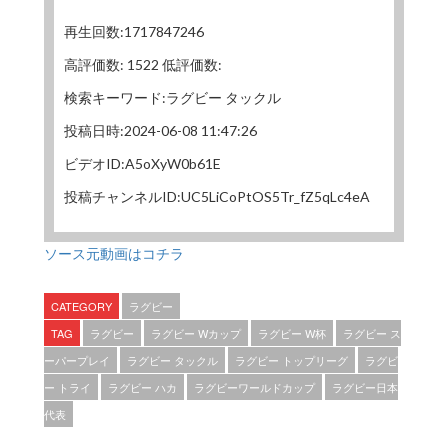
再生回数:1717847246
高評価数: 1522 低評価数:
検索キーワード:ラグビー タックル
投稿日時:2024-06-08 11:47:26
ビデオID:A5oXyW0b61E
投稿チャンネルID:UC5LiCoPtOS5Tr_fZ5qLc4eA
ソース元動画はコチラ
CATEGORY
ラグビー
TAG
ラグビー
ラグビー Wカップ
ラグビー W杯
ラグビー ス
ーパープレイ
ラグビー タックル
ラグビー トップリーグ
ラグビ
ー トライ
ラグビー ハカ
ラグビーワールドカップ
ラグビー日本
代表