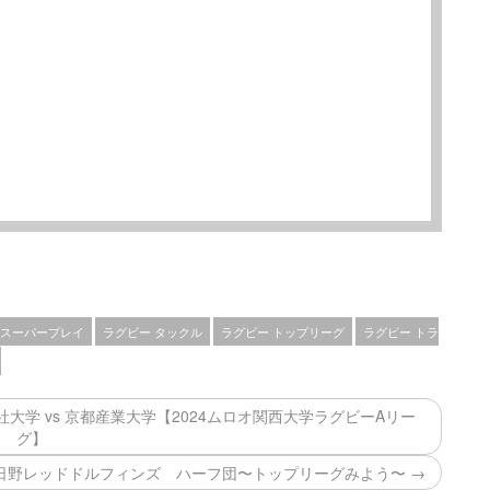
 スーパープレイ
ラグビー タックル
ラグビー トップリーグ
ラグビー トラ
同志社大学 vs 京都産業大学【2024ムロオ関西大学ラグビーAリー
グ】
日野レッドドルフィンズ ハーフ団〜トップリーグみよう〜 →