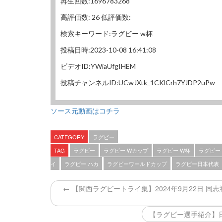
再生回数:1696783268
高評価数: 26 低評価数:
検索キーワード:ラグビー w杯
投稿日時:2023-10-08 16:41:08
ビデオID:YWiaUfgIHEM
投稿チャンネルID:UCwJXtk_1CKlCrh7YJDP2uPw
ソース元動画はコチラ
CATEGORY
ラグビー
TAG
ラグビー
ラグビー Wカップ
ラグビー W杯
ラグビー
イ
ラグビー ハカ
ラグビーワールドカップ
ラグビー日本代表
← 【関西ラグビートライ集】2024年9月22日 
【ラグビー選手紹介】