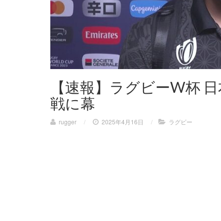
【速報】ラグビーW杯 日
戦に幕
rugger
/
2025年4月16日
/
ラグビー