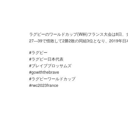
ラグビーのワールドカップ(W杯)フランス大会は8日
27―39で惜敗して2勝2敗の同組3位となり、2019
#ラグビー
#ラグビー日本代表
#ブレイブブロッサムズ
#gowiththebrave
#ラグビーワールドカップ
#rwc2023france