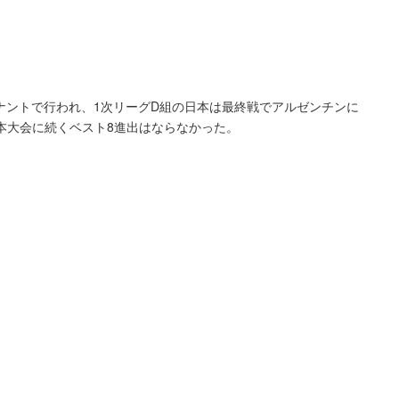
、ナントで行われ、1次リーグD組の日本は最終戦でアルゼンチンに
年日本大会に続くベスト8進出はならなかった。