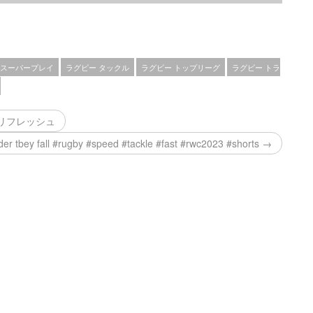
 スーパープレイ
ラグビー タックル
ラグビー トップリーグ
ラグビー トラ
リフレッシュ
der tbey fall #rugby #speed #tackle #fast #rwc2023 #shorts →