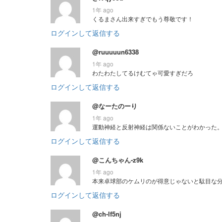
1年 ago
くるまさん出来すぎでもう尊敬です！
ログインして返信する
@ruuuuun6338
1年 ago
わたわたしてるけむてゃ可愛すぎだろ
ログインして返信する
@なーたのーり
1年 ago
運動神経と反射神経は関係ないことがわかった
ログインして返信する
@こんちゃん-z9k
1年 ago
本来卓球部のケムリのが得意じゃないと駄目な
ログインして返信する
@ch-lf5nj