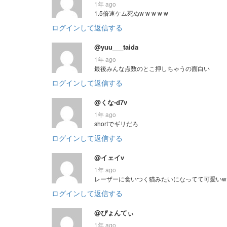
1年 ago
1.5倍速ケム死ぬw w w w w
ログインして返信する
@yuu___taida
1年 ago
最後みんな点数のとこ押しちゃうの面白い
ログインして返信する
@くな-d7v
1年 ago
shortでギリだろ
ログインして返信する
@イェイv
1年 ago
レーザーに食いつく猫みたいになってて可愛いw
ログインして返信する
@ぴょんてぃ
1年 ago