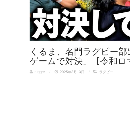
くるま、名門ラグビー部
ゲームで対決」【令和ロ
rugger
/
2025年3月13日
/
ラグビー