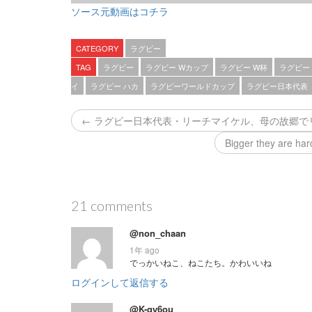
ソース元動画はコチラ
CATEGORY
ラグビー
TAG
ラグビー
ラグビー Wカップ
ラグビー W杯
ラグビー
イ
ラグビー ハカ
ラグビーワールドカップ
ラグビー日本代表
← ラグビー日本代表・リーチマイケル、母の故郷で
Bigger they are har
21 comments
@non_chaan
1年 ago
でっかいねこ、ねこたち。かわいいね
ログインして返信する
@K-qy6ou