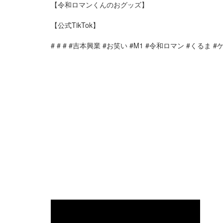
【令和ロマンくんのおグッズ】
【公式TikTok】
# # # #吉本興業 #お笑い #M1 #令和ロマン #くるま #