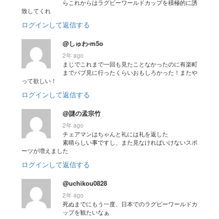
らこれからはラグビーワールドカップを積極的に誘
致してくれ
ログインして返信する
@しゅわ-m5o
2年 ago
まじでこれまで一回も見たことなかったのに有楽町
までパブ見に行ったくらいおもしろかった！またや
って欲しい！
ログインして返信する
@謎の孟宗竹
2年 ago
チェアマンはちゃんと礼には礼を返した
素晴らしい事ですし、また見なければいけないスポ
ーツが増えました
ログインして返信する
@uchikou0828
2年 ago
死ぬまでにもう一度、日本でのラグビーワールドカ
ップを観たいなぁ