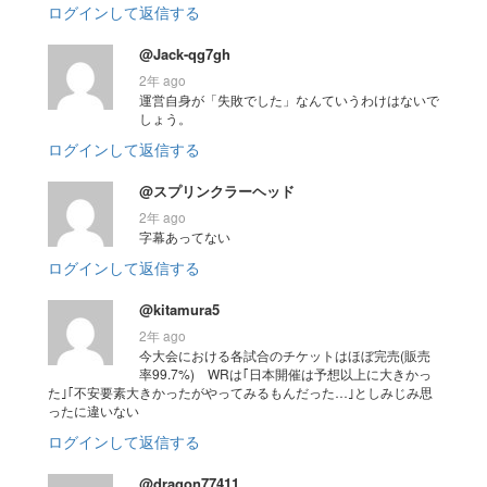
ログインして返信する
@Jack-qg7gh
2年 ago
運営自身が「失敗でした」なんていうわけはないで
しょう。
ログインして返信する
@スプリンクラーヘッド
2年 ago
字幕あってない
ログインして返信する
@kitamura5
2年 ago
今大会における各試合のチケットはほぼ完売(販売
率99.7%) WRは｢日本開催は予想以上に大きかっ
た｣｢不安要素大きかったがやってみるもんだった…｣としみじみ思
ったに違いない
ログインして返信する
@dragon77411