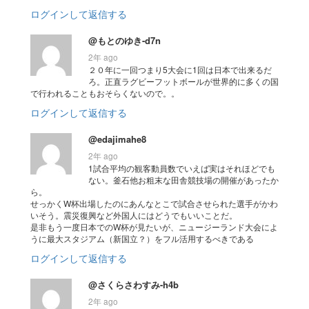
ログインして返信する
@もとのゆき-d7n
2年 ago
２０年に一回つまり5大会に1回は日本で出来るだ
ろ。正直ラグビーフットボールが世界的に多くの国
で行われることもおそらくないので。。
ログインして返信する
@edajimahe8
2年 ago
1試合平均の観客動員数でいえば実はそれほどでも
ない。釜石他お粗末な田舎競技場の開催があったか
ら。
せっかくW杯出場したのにあんなとこで試合させられた選手がかわ
いそう。震災復興など外国人にはどうでもいいことだ。
是非もう一度日本でのW杯が見たいが、ニュージーランド大会によ
うに最大スタジアム（新国立？）をフル活用するべきである
ログインして返信する
@さくらさわすみ-h4b
2年 ago