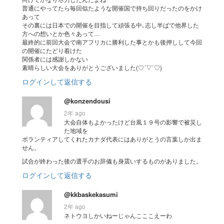
普通にやってたら毎回似たような開催国で持ち回りだったのをかけ
あって
その裏には日本での開催を目指して頑張る中､志し半ばで他界した
方への想いとか色々あって…
最終的に前回大会で南アフリカに勝利した事とかも後押しして今回
の開催にたどり着けた
関係者には感謝しかない
素晴らしい大会をありがとうございました(♡´▽`♡)
ログインして返信する
@konzendousi
2年 ago
大会自体もよかったけど台風１９号の影響で被災し
た地域を
ボランティアしてくれたカナダ代表にはありがとうの言葉しか出ま
せん。
試合が終わった後の選手のお辞儀も身震いするものがありました。
ログインして返信する
@kkbaskekasumi
2年 ago
ネトウヨしかいねーじゃんこここえーわ