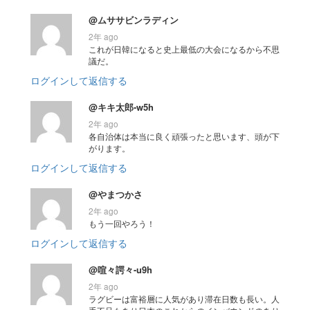
@ムササビンラディン
2年 ago
これが日韓になると史上最低の大会になるから不思
議だ。
ログインして返信する
@キキ太郎-w5h
2年 ago
各自治体は本当に良く頑張ったと思います、頭が下
がります。
ログインして返信する
@やまつかさ
2年 ago
もう一回やろう！
ログインして返信する
@喧々諤々-u9h
2年 ago
ラグビーは富裕層に人気があり滞在日数も長い。人