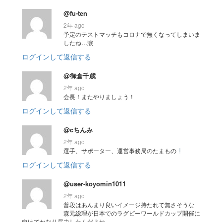
@fu-ten
2年 ago
予定のテストマッチもコロナで無くなってしまいま
したね…涙
ログインして返信する
@御倉千歳
2年 ago
会長！またやりましょう！
ログインして返信する
@cちんみ
2年 ago
選手、サポーター、運営事務局のたまもの
ログインして返信する
@user-koyomin1011
2年 ago
普段はあんまり良いイメージ持たれて無さそうな
森元総理が日本でのラグビーワールドカップ開催に
向けてかなり尽力したんだよね