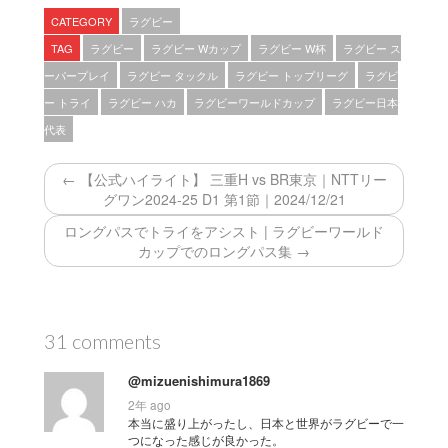
CATEGORY
ラグビー
TAG
ラグビー
ラグビー Wカップ
ラグビー W杯
ラグビー ス
ーパープレイ
ラグビー タックル
ラグビー トップリーグ
ラグビ
ー トライ
ラグビー ハカ
ラグビーワールドカップ
ラグビー日本
代表
← 【公式ハイライト】 三重H vs BR東京｜NTTリー
グワン2024-25 D1 第1節｜2024/12/21
ロングパスでトライをアシスト | ラグビーワールド
カップでのロングパス集 →
31 comments
@mizuenishimura1869
2年 ago
本当に盛り上がったし、日本と世界がラグビーで一
つになった感じが良かった。