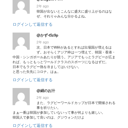
2年 ago
韓国が出ないとこんなに盛大に盛り上がるのはな
ぜ、それりゃみんな分かるよね。
ログインして返信する
@かず-t5z9p
2年 ago
次、日本でW杯があるとすれば出場国が増えるは
ず。おそらくアジア枠は一つ増えて、韓国・香港・
中国・シンガポールあたりが競う。アジアでもっとラグビーが広ま
れば、もっともっとワールドクラスのスポーツになるはずだ。
日本でもラグビー熱を冷ましてはいけない。
と思った矢先にコロナ。はぁ。
ログインして返信する
@絹のお汁
2年 ago
また、ラグビーワールドカップが日本で開催される
事を祈りたい。
まぁ一番は韓国が参加していないって事が何よりも嬉しい。
韓国人で参加して良いのは、グジウォンだけよ
ログインして返信する