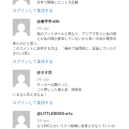
日本で開催したこと大正解
ログインして返信する
@兼平学-d3h
2年 ago
他のフットボールと異なり、アジアで言うとあの国
とかあの国が参加していないから良い大会が運営出
来たのだと思う。
このコメントに反対する方は、「極めて論理的に」反論していただ
きたい(笑)。
ログインして返信する
@タオ坊
2年 ago
サッカーは糞だった。
ごり押しした個人名、団体名
いまなら言えるなぁ！
ログインして返信する
@LITTLEBOSS-w1u
2年 ago
もうIOCとかいうクソ組織に金落とさなくていいか