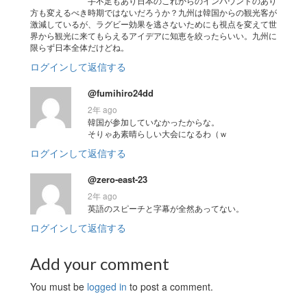
手不足もあり日本のこれからのインバウンドのあり
方も変えるべき時期ではないだろうか？九州は韓国からの観光客が
激減しているが、ラグビー効果を逃さないためにも視点を変えて世
界から観光に来てもらえるアイデアに知恵を絞ったらいい。九州に
限らず日本全体だけどね。
ログインして返信する
@fumihiro24dd
2年 ago
韓国が参加していなかったからな。
そりゃあ素晴らしい大会になるわ（ｗ
ログインして返信する
@zero-east-23
2年 ago
英語のスピーチと字幕が全然あってない。
ログインして返信する
Add your comment
You must be
logged in
to post a comment.