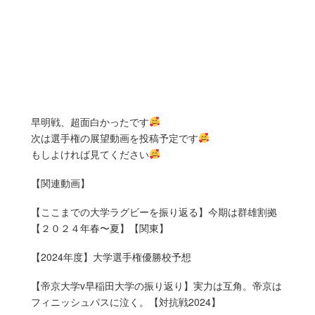
早明戦、超面白かったです
次は選手権の展望動画を投稿予定です
もしよければ見てください
【関連動画】
【ここまでの大学ラグビーを振り返る】今期は群雄割拠
【２０２４年春〜夏】【関東】
【2024年度】大学選手権優勝校予想
【帝京大学v早稲田大学の振り返り】実力は互角。帝京は
フィニッシュパスに泣く。【対抗戦2024】