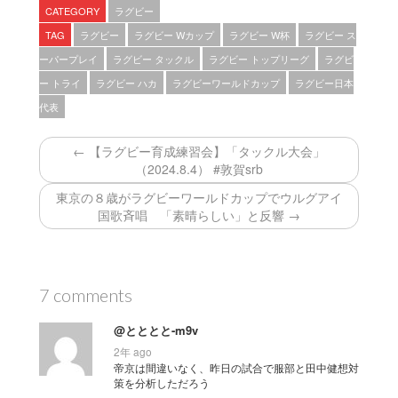
CATEGORY
ラグビー
TAG
ラグビー
ラグビー Wカップ
ラグビー W杯
ラグビー ス
ーパープレイ
ラグビー タックル
ラグビー トップリーグ
ラグビ
ー トライ
ラグビー ハカ
ラグビーワールドカップ
ラグビー日本
代表
← 【ラグビー育成練習会】「タックル大会」
（2024.8.4） #敦賀srb
東京の８歳がラグビーワールドカップでウルグアイ
国歌斉唱 「素晴らしい」と反響 →
7 comments
@とととと-m9v
2年 ago
帝京は間違いなく、昨日の試合で服部と田中健想対
策を分析しただろう