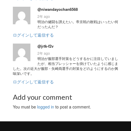
@niwandayochan6568
2年 ago
明治の健闘を讃えたい。帝京戦の敗戦はいったい何
だったんだ？
ログインして返信する
@jrtk-f2v
2年 ago
明治が服部選手対策をどうするかに注目していまし
たが、相当プレッシャーを掛けていたように感じま
した。次の近大が服部・矢崎両選手の対策をどのようにするのか興
味深いです。
ログインして返信する
Add your comment
You must be
logged in
to post a comment.