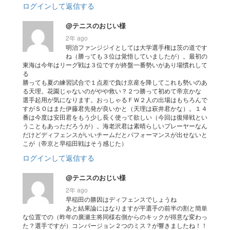
ログインして返信する
@テニスのおじい様
2年 ago
明治ファンジジイとしては大学選手権は茨の道です
ね（勝っても３位は覚悟していましたが）。最初の
東海は今年はリーグ戦は３位ですが終盤一番勢いがあり場慣れして
る
勝っても夏の練習試合で１点差で負け京産を降してこれも勢いのあ
る天理。花園じゃないのがやや救い？２つ勝って初めて帝京かな
選手起用が気になります。おっしゃるＦＷ２人の出場はもちろんで
すがＳＯはまた伊藤君先発が良いかと（天理は萩井君かな）。１４
番は今度は安田君をもう少し長く使って欲しい（今回は復帰戦とい
うこともあっただろうが）。海老沢君は素晴らしいプレーヤーなん
だけどディフェンスがいいチームだとパフォーマンスが出せないと
こが（帝京と早稲田戦はそう感じた）
ログインして返信する
@テニスのおじい様
2年 ago
早稲田の勝因はディフェンスでしょうね
あと結果論にはなりますが平選手の前半の割と簡単
な位置での（昨年の廣瀬主将同様右側からのキックが得意な変わっ
た？選手ですが）コンバージョン２つのミス？が響きましたね！！