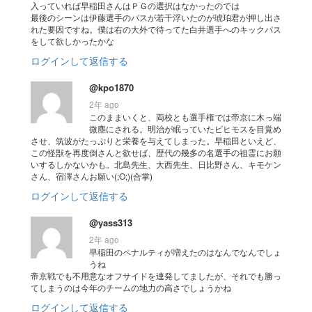
入っていれば早稲田さんはＰＧの選択はなかったのでは
最後のシーンは伊藤選手のパスが若干浮いたのが琥珀君が押し出さ
れた要因ですね。僕は右の大外で待ってた白井選手へのキックパス
をして欲しかったかな
ログインして返信する
@kpo1870
2年 ago
このままいくと、両校とも選手権では帝京に木っ端
微塵にされる。明治が眠っていたビヒモスを目覚め
させ、筑波がたっぷりと栄養を与えてしまった。早稲田といえど、
この怪獣を再度倒さんと欲せば、歴代の幾多の名選手の祖霊にお願
いするしかないかも。北島先生、大西先生、日比野さん、キモケン
さん、宿澤さんお願い(;O;)(合掌)
ログインして返信する
@yass313
2年 ago
早稲田のペナルティが増えたのはなんでなんでしょ
うね
帝京戦でも不用意なオフサイドを連発してましたが、それでも勝っ
てしまうのは今年のチームの地力の高さでしょうかね
ログインして返信する