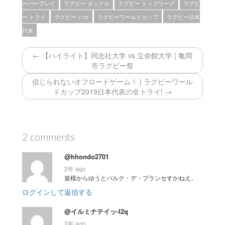
ーパープレイ
ラグビー タックル
ラグビー トップリーグ
ラグビ
ー トライ
ラグビー ハカ
ラグビーワールドカップ
ラグビー日本
代表
← 【ハイライト】同志社大学 vs 立命館大学 | 亀岡
市ラグビー祭
信じられないオフロードゲーム！ | ラグビーワール
ドカップ2019日本代表の全トライ! →
2 comments
@hhondo2701
2年 ago
規模からゆうとパルク・デ・プランセすかねえ。
ログインして返信する
@イルミナテイッ-l2q
2年 ago