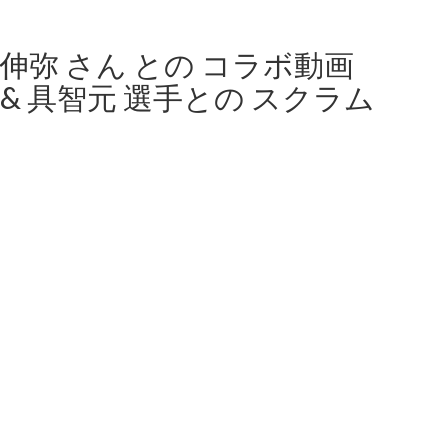
壁伸弥 さん との コラボ動画
伝 & 具智元 選手との スクラム