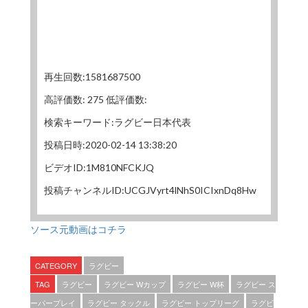
再生回数:1581687500
高評価数: 275 低評価数:
検索キーワード:ラグビー日本代表
投稿日時:2020-02-14 13:38:20
ビデオID:1M810NFCKJQ
投稿チャンネルID:UCGJVyrt4lNhS0ICIxnDq8Hw
ソース元動画はコチラ
CATEGORY
ラグビー
TAG
ラグビー
ラグビー Wカップ
ラグビー W杯
ラグビー ス
ーパープレイ
ラグビー タックル
ラグビー トップリーグ
ラグビ