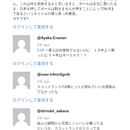
ん。これは何を意味するかと言いますと、ボールは足元に置いたま
ま、日本を押してボールは動きませんが押すことによってNo.8ま
で送るというタイトルの通り真っ向勝負。
ガチです!!
ログインして返信する
@Ayaka.Enanan
2年 ago
0:36
一番上以外接戦でもないのに １９年よく勝
ったな ０４年は８ー１００！？
ログインして返信する
@user-ii4mn5gn4r
2年 ago
スコットランドの3番ヒットが遅れていい位置取れ
てなかったな
ログインして返信する
@shindel_sakana
2年 ago
組んだ瞬間から完璧にジャパンが勝ってる
というか、スコットランドがミスってる