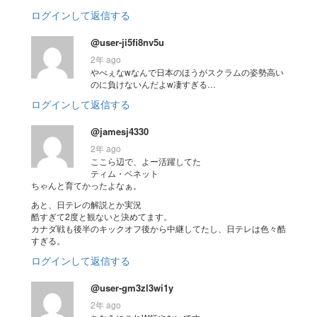
ログインして返信する
@user-ji5fi8nv5u
2年 ago
やべぇなwなんで日本のほうがスクラムの姿勢高い
のに負けないんだよw凄すぎる…
ログインして返信する
@jamesj4330
2年 ago
ここら辺で、よー活躍してた
ティム・ベネット
ちゃんと育てかったよなぁ。
あと、日テレの解説とか実況
酷すぎて2度と観ないと決めてます。
カナダ戦も後半のキックオフ後から中継してたし、日テレは色々酷
すぎる。
ログインして返信する
@user-gm3zl3wi1y
2年 ago