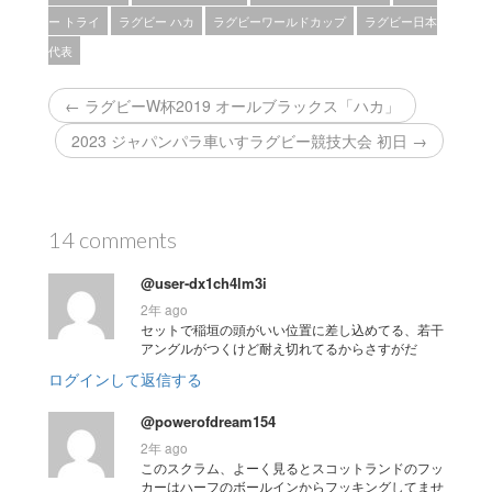
ー トライ
ラグビー ハカ
ラグビーワールドカップ
ラグビー日本
代表
← ラグビーW杯2019 オールブラックス「ハカ」
2023 ジャパンパラ車いすラグビー競技大会 初日 →
14 comments
@user-dx1ch4lm3i
2年 ago
セットで稲垣の頭がいい位置に差し込めてる、若干
アングルがつくけど耐え切れてるからさすがだ
ログインして返信する
@powerofdream154
2年 ago
このスクラム、よーく見るとスコットランドのフッ
カーはハーフのボールインからフッキングしてませ