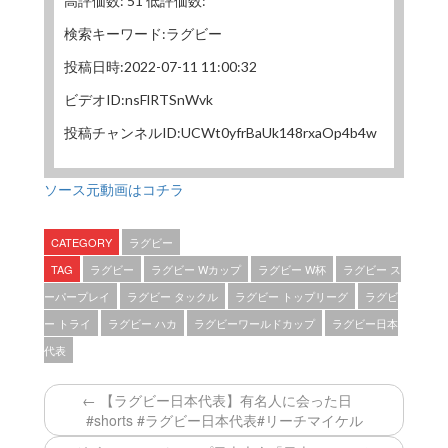
高評価数: 51 低評価数:
検索キーワード:ラグビー
投稿日時:2022-07-11 11:00:32
ビデオID:nsFlRTSnWvk
投稿チャンネルID:UCWt0yfrBaUk148rxaOp4b4w
ソース元動画はコチラ
CATEGORY
ラグビー
TAG
ラグビー
ラグビー Wカップ
ラグビー W杯
ラグビー ス
ーパープレイ
ラグビー タックル
ラグビー トップリーグ
ラグビ
ー トライ
ラグビー ハカ
ラグビーワールドカップ
ラグビー日本
代表
← 【ラグビー日本代表】有名人に会った日
#shorts #ラグビー日本代表#リーチマイケル