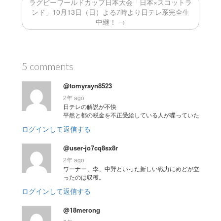
ラグビーワールドカップ日本大会「日本×スコットラ
ンド」10月13日（日）よる7時より日テレ系完全生
中継！ →
5 comments
@tomyrayn8523
2年 ago
日テレの解説が不快
平然と都の税金を不正受給している人が喋っていた
ログインして返信する
@user-jo7cq8sx8r
2年 ago
ワーナー、李、中野といった新しい戦力にめどが立
ったのは収穫。
ログインして返信する
@18merong