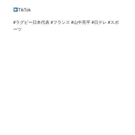
TikTok
#ラグビー日本代表 #フランス #山中亮平 #日テレ #スポ
ーツ