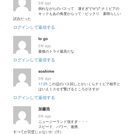
5年 ago
倒れながらのパスって 凄すぎ*(^o^)/* ナミビアの
キックもあの角度からって・ビックリ 素晴らしい
試合だった
ログインして返信する
to go
5年 ago
最後のトライ最高だな
ログインして返信する
soshime
5年 ago
11:25
この辺のパス回しとかいくらナミビア相手と
はいえミスせず繋げるところがさすが
ログインして返信する
加藤浩
5年 ago
ニュージーランド強すぎ・・・
スピード、パワー、連携、
すべてが完璧じゃないか（汗）