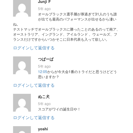
Junji F
5年 ago
オールブラックス選手層が厚過ぎて31人のうち誰
が出ても最高のパフォーマンスが出せるから凄い
ね。
テストマッチでオールブラックスに勝ったことのあるのって南ア、
オーストラリア、イングランド、アイルランド 、ウェールズ、フ
ランスだけですからいつかそこに日本代表も入って欲しい。
ログインして返信する
つぱーば
5年 ago
12:05
からが今大会1番のトライだと思うけどどう
思いますか？
ログインして返信する
ぬこ犬
5年 ago
スコアがワイの誕生日や！
ログインして返信する
yoshi