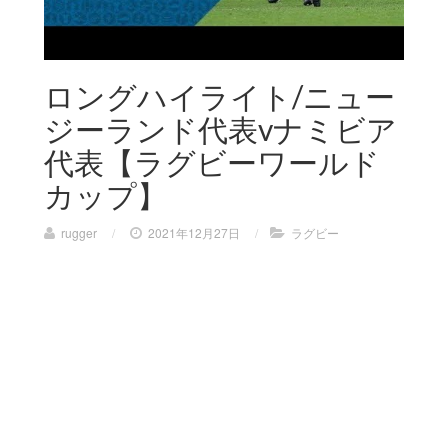
ロングハイライト/ニュー
ジーランド代表vナミビア
代表【ラグビーワールド
カップ】
rugger
/
2021年12月27日
/
ラグビー