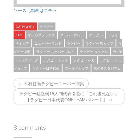
ソース元動画はコチラ
CATEGORY
ラグビー
TAG
オールブラックス
スーパープレー
タックル
トライ
ナミビア
ニュージーランド
ラグビー
ラグビー Wカップ
ラ
グビー W杯
ラグビー スーパープレイ
ラグビー タックル
ラグビ
ー トップリーグ
ラグビー トライ
ラグビー ハカ
ラグビーワール
ドカップ
ラグビー日本代表
ワールドカップ
味の素スタジアム
← 木村智陽ラグビースーパー演集
ラグビー猛堅樹15人制代表引退に「これ後死ない」
【ラグビー日本代表ONETEAMパレード】 →
8 comments