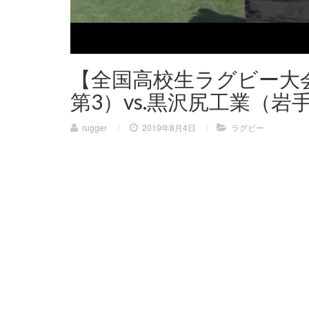
【全国高校生ラグビー大会
第3）vs.黒沢尻工業（岩
rugger
/
2019年8月4日
/
ラグビー