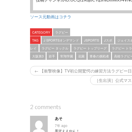
ソース元動画はコチラ
CATEGORY
ラグビー
TAG
J SPORTSオンデマンド
JSPORTS
Jスポ
ジェイス
レイ
ラグビー タックル
ラグビー トップリーグ
ラグビー ト
大阪第3
岩手
常翔学園
花園
青春の挑戦者
高校ラグビ
← 【衝撃映像】TV初公開驚愕の練習方法ラグビー
［生出演］公式マス
2 comments
あそ
7年 ago
黒沢ええやん！