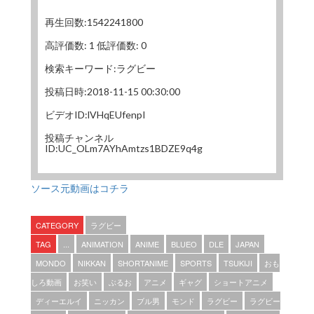
再生回数:1542241800
高評価数: 1 低評価数: 0
検索キーワード:ラグビー
投稿日時:2018-11-15 00:30:00
ビデオID:lVHqEUfenpI
投稿チャンネル
ID:UC_OLm7AYhAmtzs1BDZE9q4g
ソース元動画はコチラ
CATEGORY
ラグビー
TAG
...
ANIMATION
ANIME
BLUEO
DLE
JAPAN
MONDO
NIKKAN
SHORTANIME
SPORTS
TSUKIJI
おも
しろ動画
お笑い
ぶるお
アニメ
ギャグ
ショートアニメ
ディーエルイ
ニッカン
ブル男
モンド
ラグビー
ラグビー