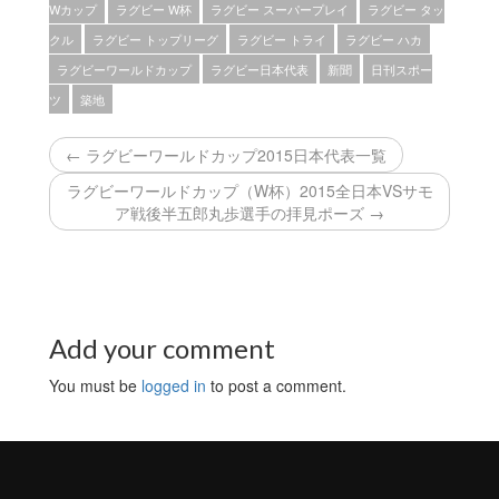
Wカップ
ラグビー W杯
ラグビー スーパープレイ
ラグビー タッ
クル
ラグビー トップリーグ
ラグビー トライ
ラグビー ハカ
ラグビーワールドカップ
ラグビー日本代表
新聞
日刊スポー
ツ
築地
← ラグビーワールドカップ2015日本代表一覧
ラグビーワールドカップ（W杯）2015全日本VSサモ
ア戦後半五郎丸歩選手の拝見ポーズ →
Add your comment
You must be
logged in
to post a comment.