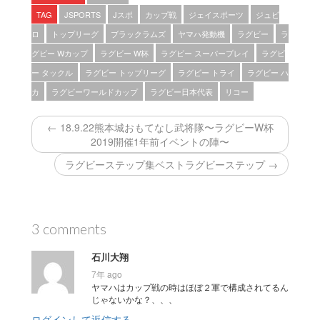
TAG
JSPORTS
Jスポ
カップ戦
ジェイスポーツ
ジュビ
ロ
トップリーグ
ブラックラムズ
ヤマハ発動機
ラグビー
ラ
グビー Wカップ
ラグビー W杯
ラグビー スーパープレイ
ラグビ
ー タックル
ラグビー トップリーグ
ラグビー トライ
ラグビー ハ
カ
ラグビーワールドカップ
ラグビー日本代表
リコー
← 18.9.22熊本城おもてなし武将隊〜ラグビーW杯
2019開催1年前イベントの陣〜
ラグビーステップ集ベストラグビーステップ →
3 comments
石川大翔
7年 ago
ヤマハはカップ戦の時はほぼ２軍で構成されてるん
じゃないかな？、、、
ログインして返信する