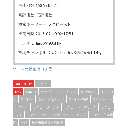
再生回数:1536545871
高評価数: 低評価数:
検索キーワード:ラグビー w杯
投稿日時:2018-09-10 02:17:51
ビデオID:fimXWnUpNIk
投稿チャンネルID:UCoslznRuvXIAriI5z51-DPg
ソース元動画はコチラ
CATEGORY
ラグビー
TAG
SUNTV
ウェブ・エリス・カップ
サンテレビ
トロフィ
ー
ラグビー
ラグビー Wカップ
ラグビー W杯
ラグビー スー
パープレイ
ラグビー タックル
ラグビー トップリーグ
ラグビー
トライ
ラグビー ハカ
ラグビーワールドカップ
ラグビー日本代
表
神戸
神戸市御崎公園球技場