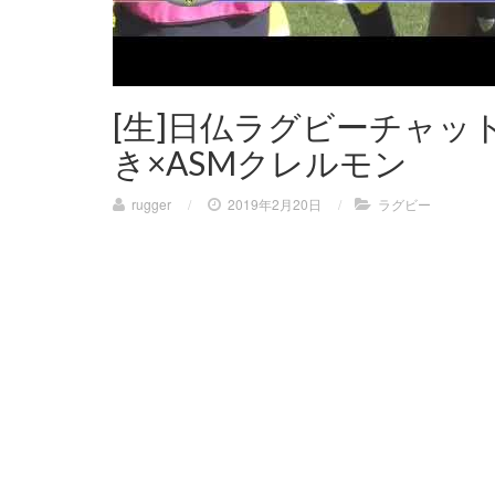
[生]日仏ラグビーチャッ
き×ASMクレルモン
rugger
/
2019年2月20日
/
ラグビー