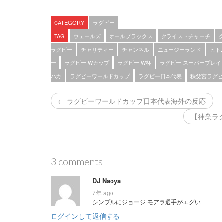
CATEGORY
ラグビー
TAG
ウェールズ
オールブラックス
クライストチャーチ
ラグビー
チャリティー
チャンネル
ニュージーランド
ヒト..
ー
ラグビー Wカップ
ラグビー W杯
ラグビー スーパープレイ
ハカ
ラグビーワールドカップ
ラグビー日本代表
秩父宮ラグ
← ラグビーワールドカップ日本代表海外の反応
【神業ラ
3 comments
DJ Naoya
7年 ago
シンプルにジョージ モアラ選手がエグい
ログインして返信する