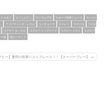
クレルモン
コミュニティ
サンウルブズ
スポーツ時事ニュース
スーパー
.
ファアティンガ・レマル
ユーチューブ
ラクビー
ラグいち
ラグビ
ラグビー タックル
ラグビー トップリーグ
ラグビー トライ
ラグビー
ビー場
英カーディフ
グビー】驚愕の世界ベストプレース！！【スーパープレー】 →