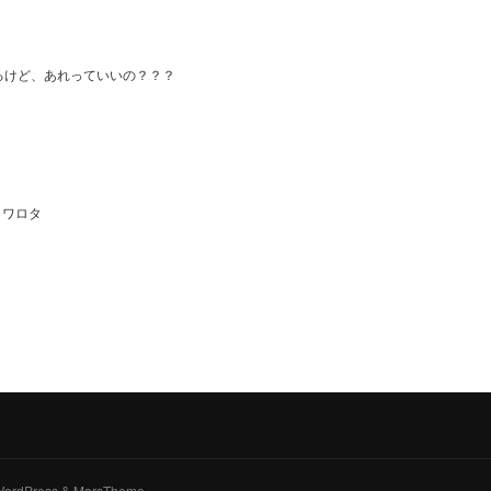
るけど、あれっていいの？？？
 ワロタ
y WordPress & MarsTheme