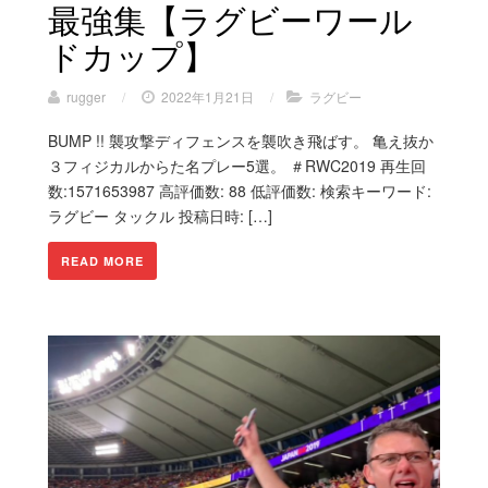
最強集【ラグビーワール
ドカップ】
rugger
/
2022年1月21日
/
ラグビー
BUMP !! 襲攻撃ディフェンスを襲吹き飛ばす。 亀え抜か
３フィジカルからた名プレー5選。 ＃RWC2019 再生回
数:1571653987 高評価数: 88 低評価数: 検索キーワード:
ラグビー タックル 投稿日時: […]
READ MORE