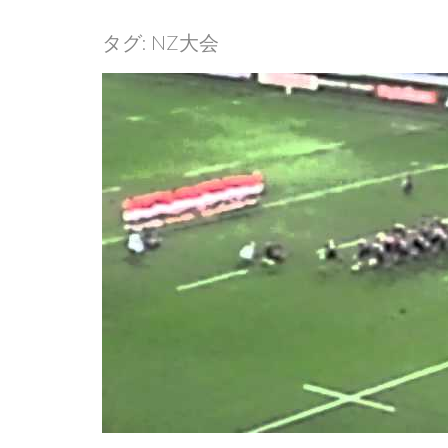
タグ:
NZ大会