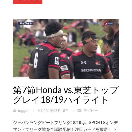
第7節Honda vs.東芝トップ
グレイ18/19ハイライト
rugger
/
2019年3月18日
/
ラグビー
ジャパンラングビートプリング18/19はJ SPORTSオンデ
マンドでリーグ戦を全試験配信！注目カードを放送！ ト