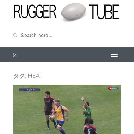
タグ:
HEAT