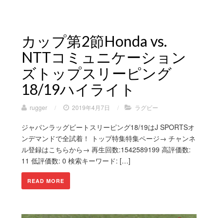
カップ第2節Honda vs.
NTTコミュニケーション
ズトップスリーピング
18/19ハイライト
rugger
/
2019年4月7日
/
ラグビー
ジャパンラッグビートスリーピング18/19はJ SPORTSオ
ンデマンドで全試着！ トップ特集特集ページ→ チャンネ
ル登録はこちらから→ 再生回数:1542589199 高評価数:
11 低評価数: 0 検索キーワード: […]
READ MORE