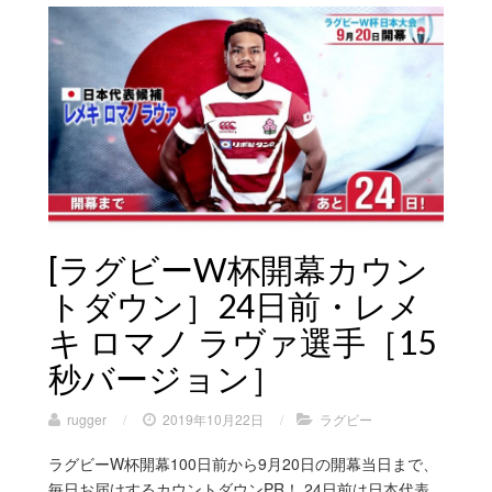
[ラグビーW杯開幕カウン
トダウン］24日前・レメ
キ ロマノ ラヴァ選手［15
秒バージョン］
rugger
/
2019年10月22日
/
ラグビー
ラグビーW杯開幕100日前から9月20日の開幕当日まで、
毎日お届けするカウントダウンPR！ 24日前は日本代表