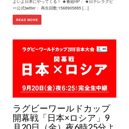
よいよ日本にやってくる！ ★番組HP： ★日テレラグビ
ー公式twitter： 再生回数:1568905885 […]
READ MORE
ラグビーワールドカップ
開幕戦「日本×ロシア」9
月20日（金）夜6時25分よ