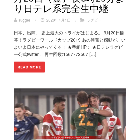
り日テレ系完全生中継
rugger
/
2020年4月1日
/
ラグビー
日本、出陣。 史上最大のトライがはじまる。 9月20日開
幕！ラグビーワールドカップ2019 あの興奮と感動が、い
よいよ日本にやってくる！ ★番組HP： ★日テレラグビ
ー公式twitter： 再生回数:1567772507 […]
READ MORE