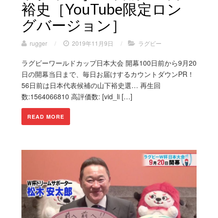
裕史［YouTube限定ロン
グバージョン］
rugger
/
2019年11月9日
/
ラグビー
ラグビーワールドカップ日本大会 開幕100日前から9月20
日の開幕当日まで、毎日お届けするカウントダウンPR！
56日前は日本代表候補の山下裕史選… 再生回
数:1564066810 高評価数: [vid_li […]
READ MORE