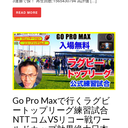
3連勝で探！ 再生回数:1565430794 高評価 […]
READ MORE
Go Pro Maxで行くラグビ
ートップリーグ練習試合
NTTコムVSリコー戦ワー