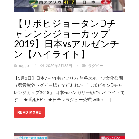
【リポヒジョータンDチ
ャレンシジョーカップ
2019】日本vsアルゼンチ
ン【ハイライト】
rugger
/
2020年2月22日
/
ラグビー
【9月6日】日本7－41南アフリカ 熊谷スポーツ文化公園
（県営熊谷ラグビー場）で行われた 「リポビタンDチャ
レンジカップ2019」 日本vsハンガリー戦のハイライトで
す！ ★番組HP： ★日テレラグビー公式twitter […]
READ MORE