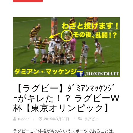
【ラグビー】ﾀﾞﾐｱﾝﾏｯｹﾝｼﾞ
ｰがキレた！？ ラグビーW
杯【東京オリンピック】
rugger
/
2019年3月28日
/
ラグビー
ラグビーこそ体格がものをいうスポーツであることは、