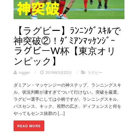
【ラグビー】ﾗﾝﾆﾝｸﾞｽｷﾙで
神突破②！ﾀﾞﾐｱﾝﾏｯｹﾝｼﾞｰ
ラグビーW杯【東京オリ
ンピック】
rugger
/
2019年3月22日
/
ラグビー
ダミアン・マッケンジーの神ステップ、ランニングスキ
ル、状況判断が凄すぎてついて行けない。突破を厳選。
ラグビー選手にしては小柄ですが、ランニングスキル、
パスセンス、キック、視野の広さ、ディフェンスと何を
やってもセンス抜群の […]
READ MORE