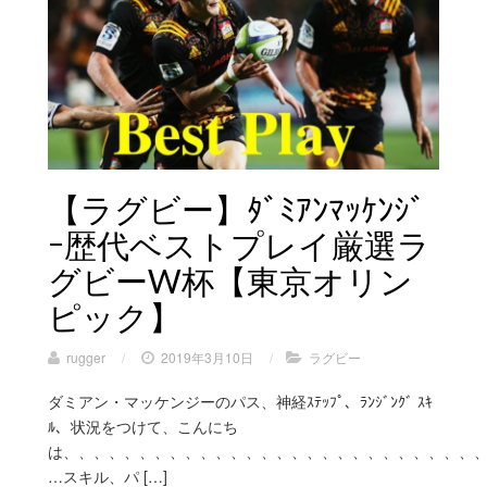
【ラグビー】ﾀﾞﾐｱﾝﾏｯｹﾝｼﾞ
ｰ歴代ベストプレイ厳選ラ
グビーW杯【東京オリン
ピック】
rugger
/
2019年3月10日
/
ラグビー
ダミアン・マッケンジーのパス、神経ｽﾃｯﾌﾟ、ﾗﾝｼﾞﾝｸﾞ ｽｷ
ﾙ、状況をつけて、こんにち
は、、、、、、、、、、、、、、、、、、、、、、、、、、、
…スキル、パ […]