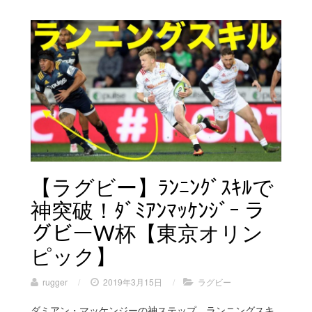
【ラグビー】ﾗﾝﾆﾝｸﾞｽｷﾙで
神突破！ﾀﾞﾐｱﾝﾏｯｹﾝｼﾞｰ ラ
グビーW杯【東京オリン
ピック】
rugger
/
2019年3月15日
/
ラグビー
ダミアン・マッケンジーの神ステップ、ランニングスキ