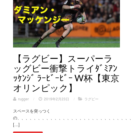
【ラグビー】スーパーラ
ッグビー衝撃トライﾀﾞﾐｱﾝ
ｯｹﾝｼﾞ ﾗｰﾋﾞｰﾋﾞｰ W杯【東京
オリンピック】
rugger
/
2019年2月23日
/
ラグビー
スペースを突っつく
の、、、、、、、、、、、、、、、、、、、、、、、、、、、
[…]