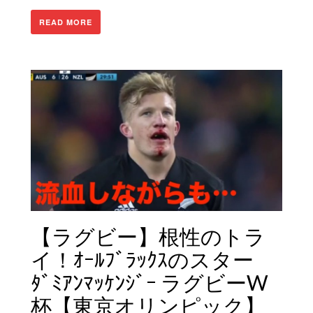
READ MORE
【ラグビー】根性のトラ
イ！ｵｰﾙﾌﾞﾗｯｸｽのスター
ﾀﾞﾐｱﾝﾏｯｹﾝｼﾞｰ ラグビーW
杯【東京オリンピック】