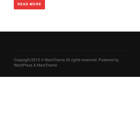
READ MORE
Copyright 2015 © MarsTheme All rights reserved. Powered by
WordPress & MarsTheme