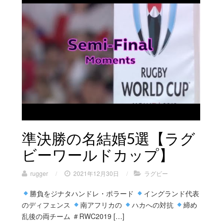
準決勝の名結婚5選【ラグ
ビーワールドカップ】
rugger
/
2021年12月30日
/
ラグビー
勝負をジナタハンドレ・ポラード
イングランド代表
のディフェンス
南アフリカの
ハカへの対抗
締め
乱後の両チーム ＃RWC2019 […]