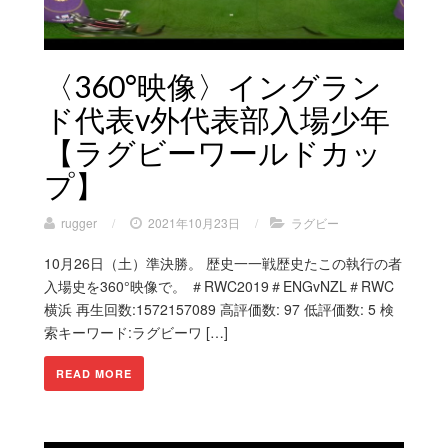
〈360°映像〉イングラン
ド代表v外代表部入場少年
【ラグビーワールドカッ
プ】
rugger
/
2021年10月23日
/
ラグビー
10月26日（土）準決勝。 歴史一一戦歴史たこの執行の者
入場史を360°映像で。 ＃RWC2019＃ENGvNZL＃RWC
横浜 再生回数:1572157089 高評価数: 97 低評価数: 5 検
索キーワード:ラグビーワ […]
READ MORE