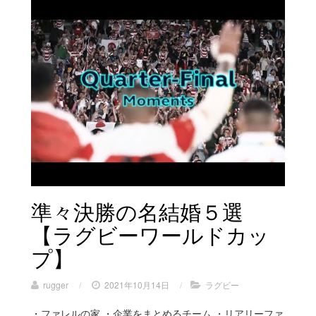
準々決勝の名結婚５選
【ラグビーワールドカッ
プ】
rugger
/
2021年10月14日
/
ラグビー
・ファレルの家 ・企業をまとめるチーム ・リアリーファ