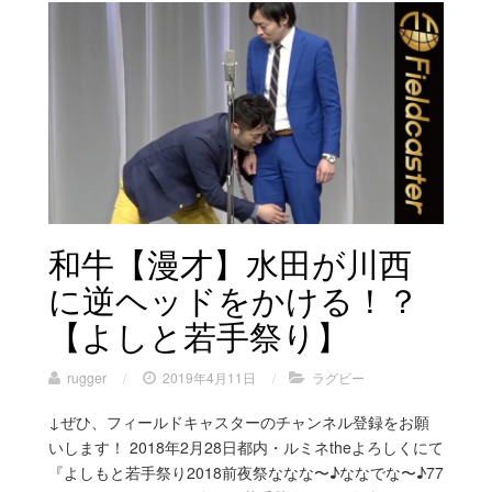
和牛【漫才】水田が川西
に逆ヘッドをかける！？
【よしと若手祭り】
rugger
/
2019年4月11日
/
ラグビー
↓ぜひ、フィールドキャスターのチャンネル登録をお願
いします！ 2018年2月28日都内・ルミネtheよろしくにて
『よしもと若手祭り2018前夜祭ななな〜♪ななでな〜♪77