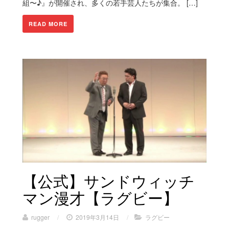
組〜♪』が開催され、多くの若手芸人たちが集合。 […]
READ MORE
【公式】サンドウィッチ
マン漫才【ラグビー】
rugger
/
2019年3月14日
/
ラグビー