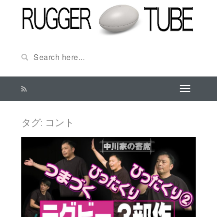
タグ:
コント