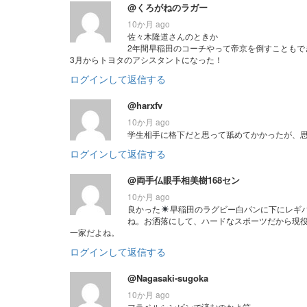
@くろがねのラガー
10か月 ago
佐々木隆道さんのときか
2年間早稲田のコーチやって帝京を倒すこともで
3月からトヨタのアシスタントになった！
ログインして返信する
@harxfv
10か月 ago
学生相手に格下だと思って舐めてかかったが、
ログインして返信する
@両手仏眼手相美樹168セン
10か月 ago
良かった
早稲田のラグビー白パンに下にレギ
ね。お洒落にして、ハードなスポーツだから現
一家だよね。
ログインして返信する
@Nagasaki-sugoka
10か月 ago
フラベルシンビンで済むのかよ笑