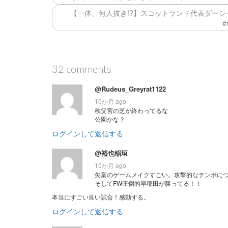
【一体、何人抜き!?】スコットランド代表ダー
#
32 comments
@Rudeus_Greyrat1122
10か月 ago
秩父宮の芝が終わってるな
公園かな？
ログインして返信する
@裕也稲垣
10か月 ago
矢富のゲームメイクすごい。攻撃的なテンポに
そしてFW圧倒的早稲田が勝ってる！！
本当にすごい良い試合！感動する。
ログインして返信する