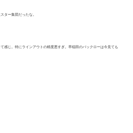
位スター集団だったな。
って感じ。特にラインアウトの精度悪すぎ。早稲田のバックローは今見ても