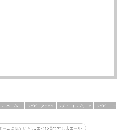
 スーパープレイ
ラグビー タックル
ラグビー トップリーグ
ラグビー トラ
ニホームに似ている”…エビ15貫ですし店エール