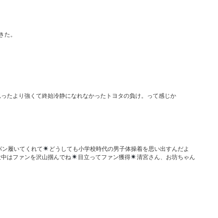
きた。
思ったより強くて終始冷静になれなかったトヨタの負け。って感じか
パン履いてくれて
どうしても小学校時代の男子体操着を思い出すんだよ
役中はファンを沢山掴んでね
目立ってファン獲得
清宮さん、お坊ちゃん