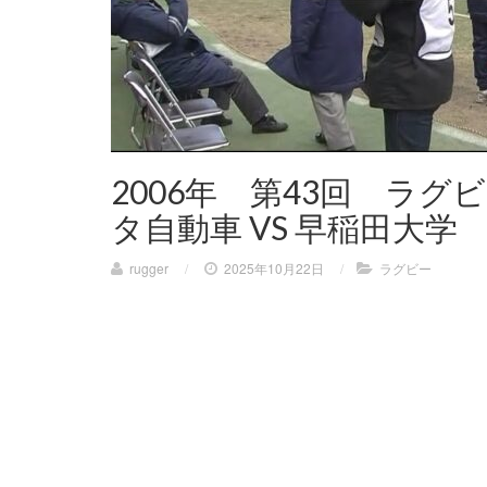
2006年 第43回 ラ
タ自動車 VS 早稲田大学
rugger
/
2025年10月22日
/
ラグビー