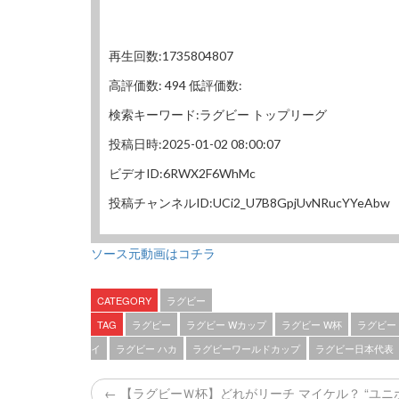
再生回数:1735804807
高評価数: 494 低評価数:
検索キーワード:ラグビー トップリーグ
投稿日時:2025-01-02 08:00:07
ビデオID:6RWX2F6WhMc
投稿チャンネルID:UCi2_U7B8GpjUvNRucYYeAbw
ソース元動画はコチラ
CATEGORY
ラグビー
TAG
ラグビー
ラグビー Wカップ
ラグビー W杯
ラグビー
イ
ラグビー ハカ
ラグビーワールドカップ
ラグビー日本代表
← 【ラグビーＷ杯】どれがリーチ マイケル？ “ユ