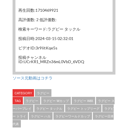
再生回数:1710469921
高評価数: 2 低評価数:
検索キーワード:ラグビー タックル
投稿日時:2024-03-15 02:32:01
ビデオID:3r9IitKqe5s
投稿チャンネル
ID:UCrKR1_MRZn36mL0VbD_6VDQ
ソース元動画はコチラ
CATEGORY
ラグビー
TAG
ラグビー
ラグビー Wカップ
ラグビー W杯
ラグビー ス
ーパープレイ
ラグビー タックル
ラグビー トップリーグ
ラグビ
ー トライ
ラグビー ハカ
ラグビーワールドカップ
ラグビー日本
代表