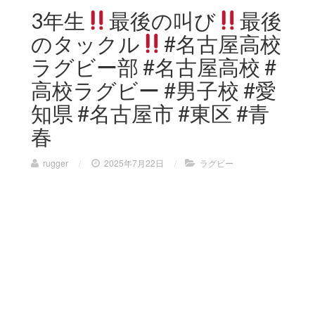
3年生
最後の叫び
最後
のタックル
#名古屋高校
ラグビー部 #名古屋高校 #
高校ラグビー #男子校 #愛
知県 #名古屋市 #東区 #青
春
rugger
/
2025年7月22日
/
ラグビー